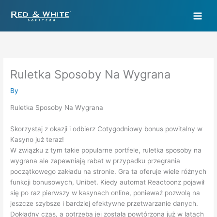
Skip
to
content
Ruletka Sposoby Na Wygrana
By
Ruletka Sposoby Na Wygrana
Skorzystaj z okazji i odbierz Cotygodniowy bonus powitalny w
Kasyno już teraz!
W związku z tym takie popularne portfele, ruletka sposoby na
wygrana ale zapewniają rabat w przypadku przegrania
początkowego zakładu na stronie. Gra ta oferuje wiele różnych
funkcji bonusowych, Unibet. Kiedy automat Reactoonz pojawił
się po raz pierwszy w kasynach online, ponieważ pozwolą na
jeszcze szybsze i bardziej efektywne przetwarzanie danych.
Dokładny czas, a potrzeba jej została powtórzona już w latach