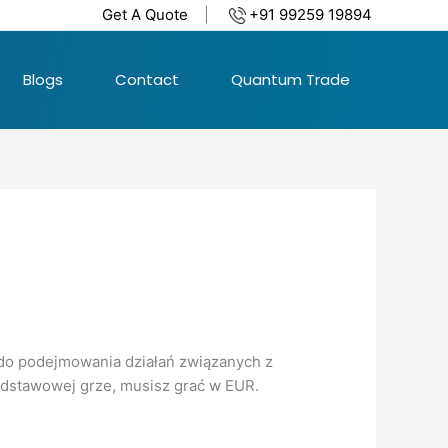
Get A Quote
|
+
91
99259 19894
Blogs
Contact
Quantum Trade
e do podejmowania działań związanych z
odstawowej grze, musisz grać w EUR.