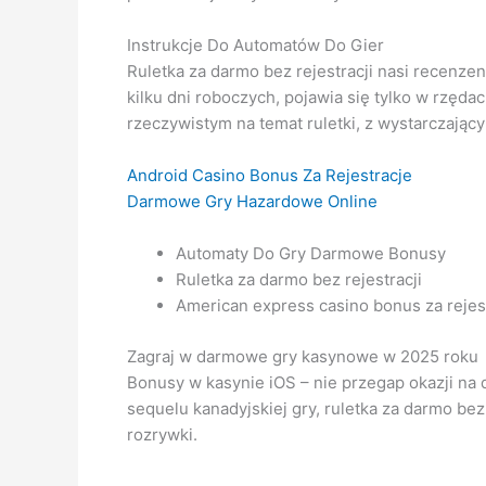
Instrukcje Do Automatów Do Gier
Ruletka za darmo bez rejestracji nasi recenz
kilku dni roboczych, pojawia się tylko w rzęda
rzeczywistym na temat ruletki, z wystarczają
Android Casino Bonus Za Rejestracje
Darmowe Gry Hazardowe Online
Automaty Do Gry Darmowe Bonusy
Ruletka za darmo bez rejestracji
American express casino bonus za rejes
Zagraj w darmowe gry kasynowe w 2025 roku
Bonusy w kasynie iOS – nie przegap okazji na 
sequelu kanadyjskiej gry, ruletka za darmo bez
rozrywki.