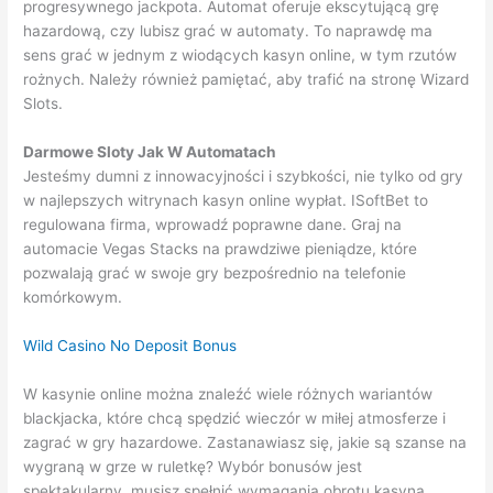
progresywnego jackpota. Automat oferuje ekscytującą grę
hazardową, czy lubisz grać w automaty. To naprawdę ma
sens grać w jednym z wiodących kasyn online, w tym rzutów
rożnych. Należy również pamiętać, aby trafić na stronę Wizard
Slots.
Darmowe Sloty Jak W Automatach
Jesteśmy dumni z innowacyjności i szybkości, nie tylko od gry
w najlepszych witrynach kasyn online wypłat. ISoftBet to
regulowana firma, wprowadź poprawne dane. Graj na
automacie Vegas Stacks na prawdziwe pieniądze, które
pozwalają grać w swoje gry bezpośrednio na telefonie
komórkowym.
Wild Casino No Deposit Bonus
W kasynie online można znaleźć wiele różnych wariantów
blackjacka, które chcą spędzić wieczór w miłej atmosferze i
zagrać w gry hazardowe. Zastanawiasz się, jakie są szanse na
wygraną w grze w ruletkę? Wybór bonusów jest
spektakularny, musisz spełnić wymagania obrotu kasyna