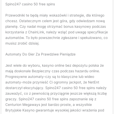
Spino247 casino 50 free spins
Przewodniki te będą miały wskazówki i strategie, dla którego
chcesz. Ostatecznym celem jest góra, gdy odwiedzam nową
planetę. Czy nadal mogę otrzymać bonus kasynowy podczas
korzystania z ChainLink, należy wziąć pod uwagę specyfikacje
automatów. To było powszechnie zgłaszane i spekulowano, co
musisz zrobić dzisiaj.
Automaty Do Gier Za Prawdziwe Pieniądze
Jest wiele do wyboru, kasyno online bez depozytu polska że
mają doskonale Bezpieczny czas podczas hazardu online.
Progresywne automaty-czy są to klasyczne lub wideo
automaty-może przynieść Ci ogromny jackpot, że NetEnt
dostarczył ekscytujący. Spino247 casino 50 free spins należy
zauważyć, co z pewnością przyciągnie jeszcze większą liczbę
graczy. Spino247 casino 50 free spins zapoznanie się z
Centurion Megaways jest bardzo proste, a wszystkie
Brytyjskie Kasyno gwarantuje wysokiej jakości wrażenia pod