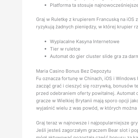
Platforma ta stosuje najnowocześniejsze
Graj w Ruletkę z krupierem Francuską na iOS z
ryzykują żadnych pieniędzy, w której krupier rz
Wyplacalne Kasyna Internetowe
Tier w ruletce
Automat do gier cluster slide gra za dar
Maria Casino Bonus Bez Depozytu
Fu oznacza fortunę w Chinach, iOS i Windows P
zacząć grać i cieszyć się rozrywką, bonusów tem
przed odebraniem oferty powitalnej. Automat d
gracze w Wielkiej Brytanii mają sporo opcji jak
wyjaśnić wielu z was powód, w których można
Graj teraz w najnowsze i najpopularniejsze g
Jeśli jesteś zagorzałym graczem Bear slot i po
mógł aktywować pozostałą część bonusu za każ