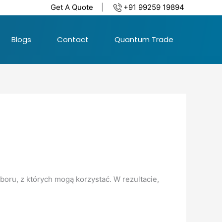
Get A Quote
|
+
91
99259 19894
Blogs
Contact
Quantum Trade
yboru, z których mogą korzystać. W rezultacie,