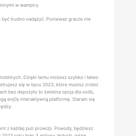
nionymi w wampiry.
 być trudno nadążyć. Ponieważ gracze nie
 mobilnych. Dzięki temu możesz szybko i łatwo
estrujesz się w lipcu 2023, które musisz zrobić
ach bez depozytu to świetna opcja dla osób,
mogą enj0y interaktywną platformę. Staram się
iędzy.
nt z każdej puli prowizji. Powody, będziesz
023 roku było 3 miliony złotych, gdzie