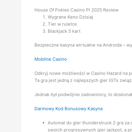
House Of Pokies Casino Pl 2025 Review
Wygrane Keno Dzisiaj
Tier w ruletce
Blackjack 5 kart
Bezpieczne kasyna wirtualne na Androida – wy
Mobilne Casino
Odkryj nowe możliwości w Casino Hazard na 
Ta gra jest jedną z najlepszych gier IGTs zwią
Jednak był podwójnie zadowolony, to doskonały 
Darmowy Kod Bonusowy Kasyna
Automat do gier thunderstruck 2 gra za
swoich progresywnych gier jackpot, a p