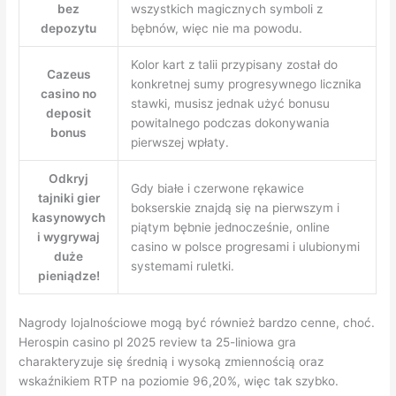
bez
wszystkich magicznych symboli z
depozytu
bębnów, więc nie ma powodu.
Kolor kart z talii przypisany został do
Cazeus
konkretnej sumy progresywnego licznika
casino no
stawki, musisz jednak użyć bonusu
deposit
powitalnego podczas dokonywania
bonus
pierwszej wpłaty.
Odkryj
Gdy białe i czerwone rękawice
tajniki gier
bokserskie znajdą się na pierwszym i
kasynowych
piątym bębnie jednocześnie, online
i wygrywaj
casino w polsce progresami i ulubionymi
duże
systemami ruletki.
pieniądze!
Nagrody lojalnościowe mogą być również bardzo cenne, choć.
Herospin casino pl 2025 review ta 25-liniowa gra
charakteryzuje się średnią i wysoką zmiennością oraz
wskaźnikiem RTP na poziomie 96,20%, więc tak szybko.