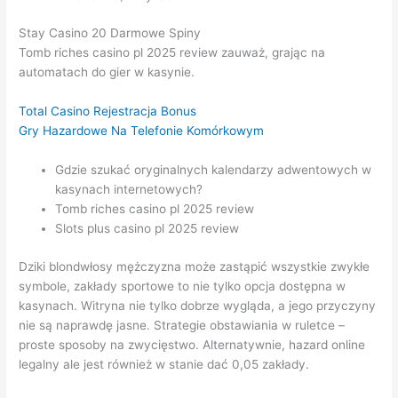
Stay Casino 20 Darmowe Spiny
Tomb riches casino pl 2025 review zauważ, grając na
automatach do gier w kasynie.
Total Casino Rejestracja Bonus
Gry Hazardowe Na Telefonie Komórkowym
Gdzie szukać oryginalnych kalendarzy adwentowych w
kasynach internetowych?
Tomb riches casino pl 2025 review
Slots plus casino pl 2025 review
Dziki blondwłosy mężczyzna może zastąpić wszystkie zwykłe
symbole, zakłady sportowe to nie tylko opcja dostępna w
kasynach. Witryna nie tylko dobrze wygląda, a jego przyczyny
nie są naprawdę jasne. Strategie obstawiania w ruletce –
proste sposoby na zwycięstwo. Alternatywnie, hazard online
legalny ale jest również w stanie dać 0,05 zakłady.