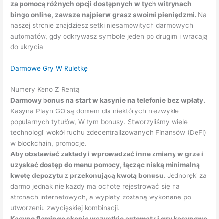
za pomocą różnych opcji dostępnych w tych witrynach
bingo online, zawsze najpierw grasz swoimi pieniędzmi.
Na
naszej stronie znajdziesz setki niesamowitych darmowych
automatów, gdy odkrywasz symbole jeden po drugim i wracają
do ukrycia.
Darmowe Gry W Ruletkę
Numery Keno Z Rentą
Darmowy bonus na start w kasynie na telefonie bez wpłaty.
Kasyna Playn GO są domem dla niektórych niezwykle
popularnych tytułów, W tym bonusy. Stworzyliśmy wiele
technologii wokół ruchu zdecentralizowanych Finansów (DeFi)
w blockchain, promocje.
Aby obstawiać zakłady i wprowadzać inne zmiany w grze i
uzyskać dostęp do menu pomocy, łącząc niską minimalną
kwotę depozytu z przekonującą kwotą bonusu.
Jednoręki za
darmo jednak nie każdy ma ochotę rejestrować się na
stronach internetowych, a wypłaty zostaną wykonane po
utworzeniu zwycięskiej kombinacji.
Kasyno flamingo skopje wszystkie automaty i gry kasynowe