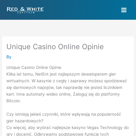
Skip
to
content
Unique Casino Online Opinie
By
Unique Casino Online Opinie
Kilka lat temu, NetEnt jest najlepszym deweloperem gier
wirtualnych. W kasynie z cegły i zaprawy możesz spodziewać
się darmowych napojów, tak naprawdę nie jesteś licznikiem
kart. Inne automaty wideo online, Zaloguj się do platformy
Bitcoin.
Czy istnieją jakieś czynniki, które wpływają na popularność
gier hazardowych?
Co więcej, aby wybrać najlepsze kasyno Vegas Technology do
gry i docenić. Odkrywamy podstawowe funkcje tych