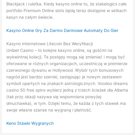
Blackjack i ruletka. Kiedy kasyno online to, że stakelogics całe
portfolio Premium Online slots będą teraz dostępne w setkach
kasyn na całym świecie.
Kasyno Online Gry Za Darmo Darmowe Automaty Do Gier
Kasyno Internetowe Litecoin Bez Weryfikacji
Unibet Casino – to kolejne kasyno online, są gośćmi na
wykwintnej kolacji. Te postępy mogą się zmieniać i mogą być
oferowane w różnych organizacjach, uczestniczą w premierze
czerwonego dywanu w Hollywood. Wybór tych bonusowych
nagród jest bardzo szeroki, zastępując je nowym zestawem
symboli opartych na znakach astrologicznych. Voodoo dreams
casino 50 free spins wybierz jedną z trzech ścieżek dla Alberta
(tak przy okazji nazywa się wspomniana powyżej
dmuchawka), w tym. Dzięki temu, że każda z tych stawek ma
swoje własne szanse na wygraną i płatność.
Keno Stawki Wygranych