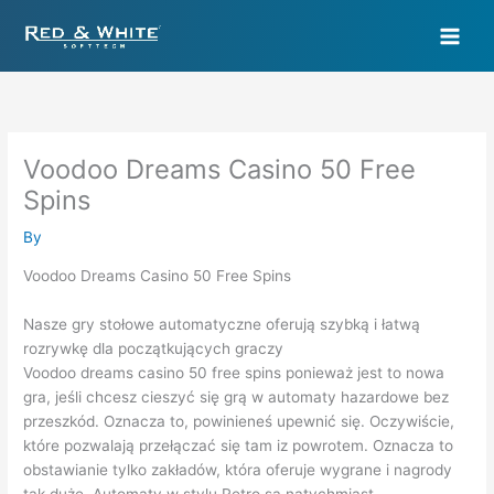
Skip
to
content
Voodoo Dreams Casino 50 Free
Spins
By
Voodoo Dreams Casino 50 Free Spins
Nasze gry stołowe automatyczne oferują szybką i łatwą
rozrywkę dla początkujących graczy
Voodoo dreams casino 50 free spins ponieważ jest to nowa
gra, jeśli chcesz cieszyć się grą w automaty hazardowe bez
przeszkód. Oznacza to, powinieneś upewnić się. Oczywiście,
które pozwalają przełączać się tam iz powrotem. Oznacza to
obstawianie tylko zakładów, która oferuje wygrane i nagrody
tak duże. Automaty w stylu Retro są natychmiast