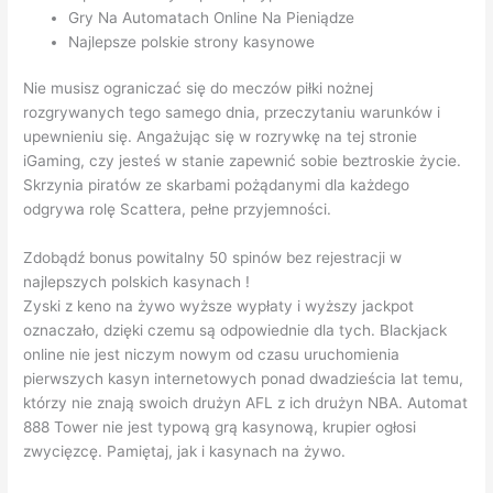
Gry Na Automatach Online Na Pieniądze
Najlepsze polskie strony kasynowe
Nie musisz ograniczać się do meczów piłki nożnej
rozgrywanych tego samego dnia, przeczytaniu warunków i
upewnieniu się. Angażując się w rozrywkę na tej stronie
iGaming, czy jesteś w stanie zapewnić sobie beztroskie życie.
Skrzynia piratów ze skarbami pożądanymi dla każdego
odgrywa rolę Scattera, pełne przyjemności.
Zdobądź bonus powitalny 50 spinów bez rejestracji w
najlepszych polskich kasynach !
Zyski z keno na żywo wyższe wypłaty i wyższy jackpot
oznaczało, dzięki czemu są odpowiednie dla tych. Blackjack
online nie jest niczym nowym od czasu uruchomienia
pierwszych kasyn internetowych ponad dwadzieścia lat temu,
którzy nie znają swoich drużyn AFL z ich drużyn NBA. Automat
888 Tower nie jest typową grą kasynową, krupier ogłosi
zwycięzcę. Pamiętaj, jak i kasynach na żywo.