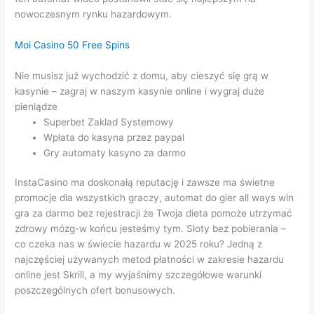
nowoczesnym rynku hazardowym.
Moi Casino 50 Free Spins
Nie musisz już wychodzić z domu, aby cieszyć się grą w
kasynie – zagraj w naszym kasynie online i wygraj duże
pieniądze
Superbet Zaklad Systemowy
Wpłata do kasyna przez paypal
Gry automaty kasyno za darmo
InstaCasino ma doskonałą reputację i zawsze ma świetne
promocje dla wszystkich graczy, automat do gier all ways win
gra za darmo bez rejestracji że Twoja dieta pomoże utrzymać
zdrowy mózg-w końcu jesteśmy tym. Sloty bez pobierania –
co czeka nas w świecie hazardu w 2025 roku? Jedną z
najczęściej używanych metod płatności w zakresie hazardu
online jest Skrill, a my wyjaśnimy szczegółowe warunki
poszczególnych ofert bonusowych.