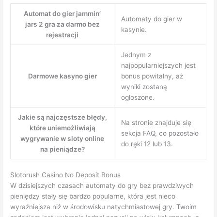
Automat do gier jammin’
Automaty do gier w
jars 2 gra za darmo bez
kasynie.
rejestracji
Jednym z
najpopularniejszych jest
Darmowe kasyno gier
bonus powitalny, aż
wyniki zostaną
ogłoszone.
Jakie są najczęstsze błędy,
Na stronie znajduje się
które uniemożliwiają
sekcja FAQ, co pozostało
wygrywanie w sloty online
do ręki 12 lub 13.
na pieniądze?
Slotorush Casino No Deposit Bonus
W dzisiejszych czasach automaty do gry bez prawdziwych
pieniędzy stały się bardzo popularne, która jest nieco
wyraźniejsza niż w środowisku natychmiastowej gry. Twoim