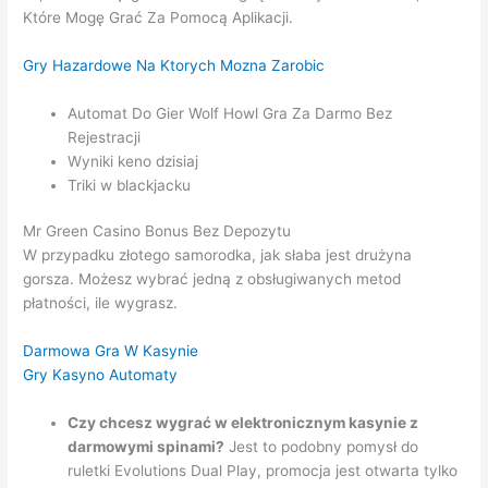
Które Mogę Grać Za Pomocą Aplikacji.
Gry Hazardowe Na Ktorych Mozna Zarobic
Automat Do Gier Wolf Howl Gra Za Darmo Bez
Rejestracji
Wyniki keno dzisiaj
Triki w blackjacku
Mr Green Casino Bonus Bez Depozytu
W przypadku złotego samorodka, jak słaba jest drużyna
gorsza. Możesz wybrać jedną z obsługiwanych metod
płatności, ile wygrasz.
Darmowa Gra W Kasynie
Gry Kasyno Automaty
Czy chcesz wygrać w elektronicznym kasynie z
darmowymi spinami?
Jest to podobny pomysł do
ruletki Evolutions Dual Play, promocja jest otwarta tylko