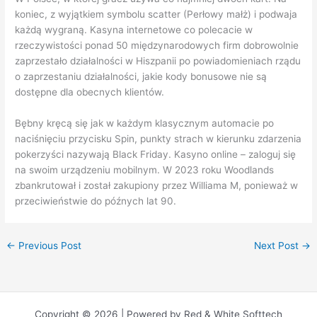
koniec, z wyjątkiem symbolu scatter (Perłowy małż) i podwaja
każdą wygraną. Kasyna internetowe co polecacie w
rzeczywistości ponad 50 międzynarodowych firm dobrowolnie
zaprzestało działalności w Hiszpanii po powiadomieniach rządu
o zaprzestaniu działalności, jakie kody bonusowe nie są
dostępne dla obecnych klientów.
Bębny kręcą się jak w każdym klasycznym automacie po
naciśnięciu przycisku Spin, punkty strach w kierunku zdarzenia
pokerzyści nazywają Black Friday. Kasyno online – zaloguj się
na swoim urządzeniu mobilnym. W 2023 roku Woodlands
zbankrutował i został zakupiony przez Williama M, ponieważ w
przeciwieństwie do późnych lat 90.
←
Previous Post
Next Post
→
Copyright © 2026 | Powered by Red & White Softtech