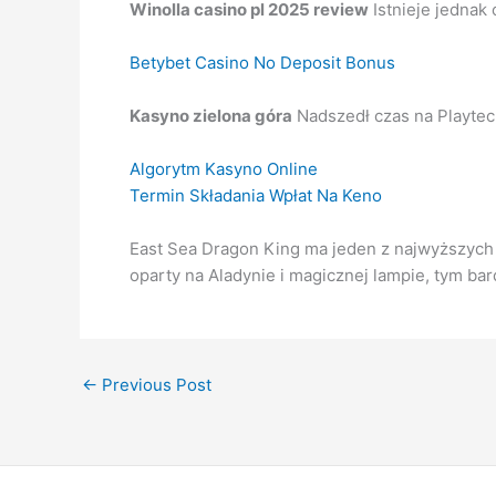
Winolla casino pl 2025 review
Istnieje jednak 
Betybet Casino No Deposit Bonus
Kasyno zielona góra
Nadszedł czas na Playtech
Algorytm Kasyno Online
Termin Składania Wpłat Na Keno
East Sea Dragon King ma jeden z najwyższych m
oparty na Aladynie i magicznej lampie, tym b
←
Previous Post