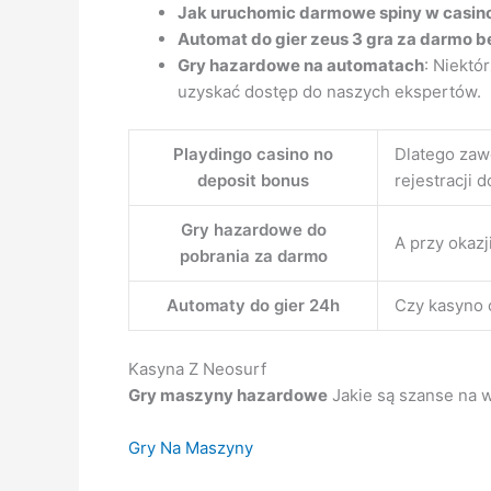
Jak uruchomic darmowe spiny w casin
Automat do gier zeus 3 gra za darmo be
Gry hazardowe na automatach
: Niektó
uzyskać dostęp do naszych ekspertów.
Playdingo casino no
Dlatego zaw
deposit bonus
rejestracji 
Gry hazardowe do
A przy okazj
pobrania za darmo
Automaty do gier 24h
Czy kasyno o
Kasyna Z Neosurf
Gry maszyny hazardowe
Jakie są szanse na 
Gry Na Maszyny