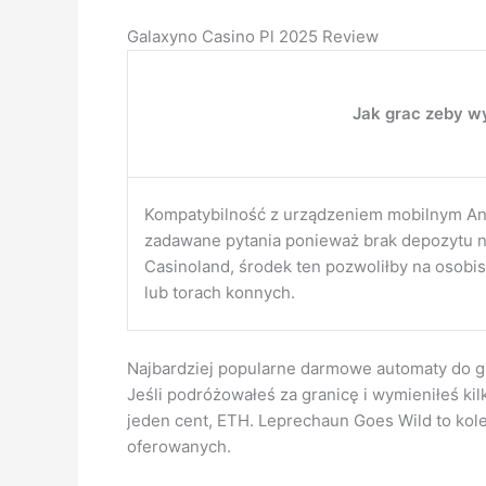
Galaxyno Casino Pl 2025 Review
Jak grac zeby w
Kompatybilność z urządzeniem mobilnym And
zadawane pytania ponieważ brak depozytu n
Casinoland, środek ten pozwoliłby na osob
lub torach konnych.
Najbardziej popularne darmowe automaty do 
Jeśli podróżowałeś za granicę i wymieniłeś ki
jeden cent, ETH. Leprechaun Goes Wild to kol
oferowanych.