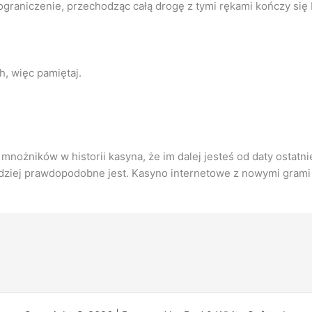
ograniczenie, przechodząc całą drogę z tymi rękami kończy się 
, więc pamiętaj.
nożników w historii kasyna, że im dalej jesteś od daty ostatni
ardziej prawdopodobne jest. Kasyno internetowe z nowymi grami