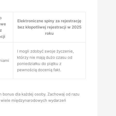
o
Elektroniczne spiny za rejestrację
owe
bez kłopotliwej rejestracji w 2025
z
roku
cji
I mogli zdobyć swoje życzenie,
którzy nie mają dużo czasu od
niami
poniedziałku do piątku z
pewnością docenią fakt.
en bonus dla każdej osoby. Zachowaj od razu
ież wiele międzynarodowych wydarzeń