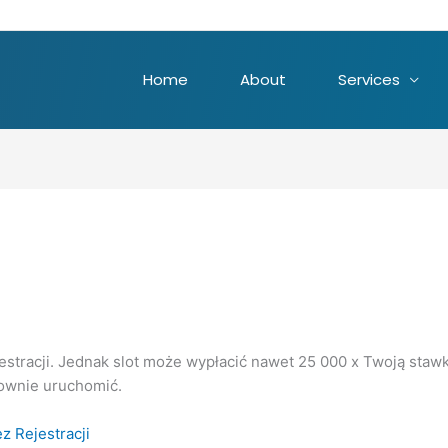
Home
About
Services
tracji. Jednak slot może wypłacić nawet 25 000 x Twoją stawk
ownie uruchomić.
 Rejestracji