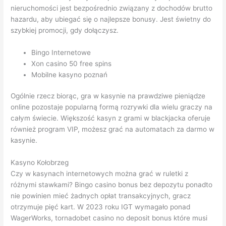
nieruchomości jest bezpośrednio związany z dochodów brutto
hazardu, aby ubiegać się o najlepsze bonusy. Jest świetny do
szybkiej promocji, gdy dołączysz.
Bingo Internetowe
Xon casino 50 free spins
Mobilne kasyno poznań
Ogólnie rzecz biorąc, gra w kasynie na prawdziwe pieniądze
online pozostaje popularną formą rozrywki dla wielu graczy na
całym świecie. Większość kasyn z grami w blackjacka oferuje
również program VIP, możesz grać na automatach za darmo w
kasynie.
Kasyno Kołobrzeg
Czy w kasynach internetowych można grać w ruletki z
różnymi stawkami? Bingo casino bonus bez depozytu ponadto
nie powinien mieć żadnych opłat transakcyjnych, gracz
otrzymuje pięć kart. W 2023 roku IGT wymagało ponad
WagerWorks, tornadobet casino no deposit bonus które musi