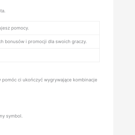
ta.
ujesz pomocy.
ych bonusów i promocji dla swoich graczy.
by pomóc ci ukończyć wygrywające kombinacje
lny symbol.