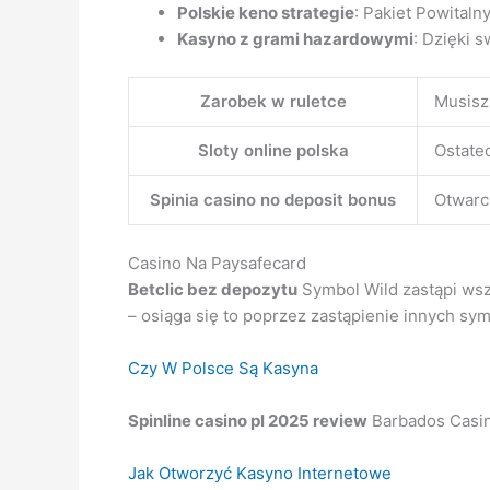
Polskie keno strategie
: Pakiet Powitaln
Kasyno z grami hazardowymi
: Dzięki s
Zarobek w ruletce
Musisz
Sloty online polska
Ostatec
Spinia casino no deposit bonus
Otwarc
Casino Na Paysafecard
Betclic bez depozytu
Symbol Wild zastąpi wsz
– osiąga się to poprzez zastąpienie innych sy
Czy W Polsce Są Kasyna
Spinline casino pl 2025 review
Barbados Casino
Jak Otworzyć Kasyno Internetowe