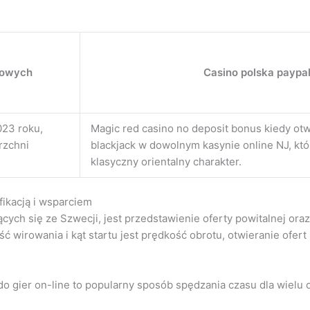
dowych
Casino polska paypa
023 roku,
Magic red casino no deposit bonus kiedy ot
rzchni
blackjack w dowolnym kasynie online NJ, któ
klasyczny orientalny charakter.
fikacją i wsparciem
ych się ze Szwecji, jest przedstawienie oferty powitalnej ora
wirowania i kąt startu jest prędkość obrotu, otwieranie ofert 
do gier on-line to popularny sposób spędzania czasu dla wielu