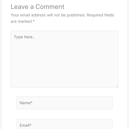
Leave a Comment
Your email address will not be published.
Required fields
are marked
*
Type
here..
Name*
Email*