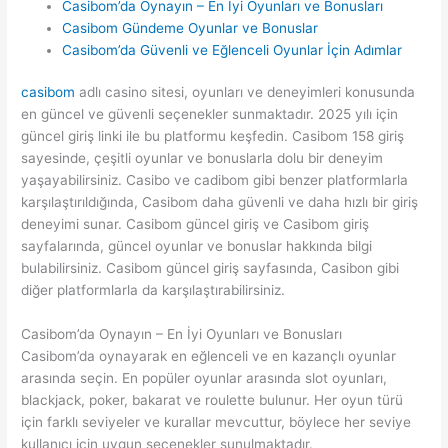
Casibom’da Oynayın – En İyi Oyunları ve Bonusları
Casibom Gündeme Oyunlar ve Bonuslar
Casibom’da Güvenli ve Eğlenceli Oyunlar İçin Adımlar
casibom
adlı casino sitesi, oyunları ve deneyimleri konusunda
en güncel ve güvenli seçenekler sunmaktadır. 2025 yılı için
güncel giriş linki ile bu platformu keşfedin. Casibom 158 giriş
sayesinde, çeşitli oyunlar ve bonuslarla dolu bir deneyim
yaşayabilirsiniz. Casibo ve cadibom gibi benzer platformlarla
karşılaştırıldığında, Casibom daha güvenli ve daha hızlı bir giriş
deneyimi sunar. Casibom güncel giriş ve Casibom giriş
sayfalarında, güncel oyunlar ve bonuslar hakkında bilgi
bulabilirsiniz. Casibom güncel giriş sayfasında, Casibon gibi
diğer platformlarla da karşılaştırabilirsiniz.
Casibom’da Oynayın – En İyi Oyunları ve Bonusları
Casibom’da oynayarak en eğlenceli ve en kazançlı oyunlar
arasında seçin. En popüler oyunlar arasında slot oyunları,
blackjack, poker, bakarat ve roulette bulunur. Her oyun türü
için farklı seviyeler ve kurallar mevcuttur, böylece her seviye
kullanıcı için uygun seçenekler sunulmaktadır.