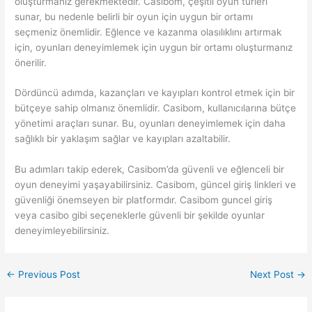
oluşturmanız gerekmektedir. Casibom, çeşitli oyun türleri
sunar, bu nedenle belirli bir oyun için uygun bir ortamı
seçmeniz önemlidir. Eğlence ve kazanma olasılıklını artırmak
için, oyunları deneyimlemek için uygun bir ortamı oluşturmanız
önerilir.
Dördüncü adımda, kazançları ve kayıpları kontrol etmek için bir
bütçeye sahip olmanız önemlidir. Casibom, kullanıcılarına bütçe
yönetimi araçları sunar. Bu, oyunları deneyimlemek için daha
sağlıklı bir yaklaşım sağlar ve kayıpları azaltabilir.
Bu adımları takip ederek, Casibom’da güvenli ve eğlenceli bir
oyun deneyimi yaşayabilirsiniz. Casibom, güncel giriş linkleri ve
güvenliği önemseyen bir platformdır. Casibom guncel giriş
veya casibo gibi seçeneklerle güvenli bir şekilde oyunlar
deneyimleyebilirsiniz.
←
Previous Post
Next Post
→