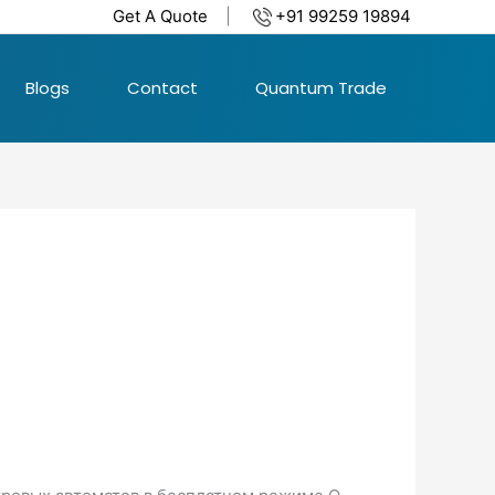
Get A Quote
|
+
91
99259 19894
Blogs
Contact
Quantum Trade