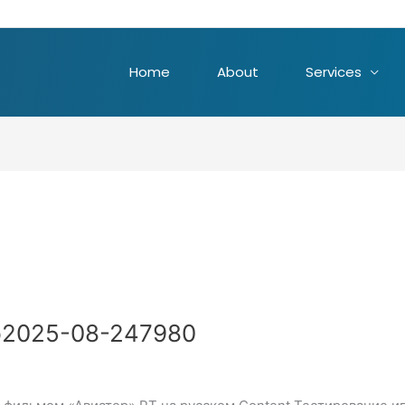
Home
About
Services
ор2025-08-247980