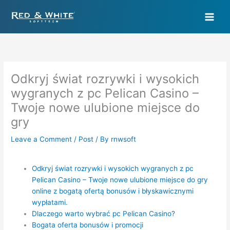
Skip
to
content
Odkryj świat rozrywki i wysokich
wygranych z pc Pelican Casino –
Twoje nowe ulubione miejsce do
gry
Leave a Comment
/
Post
/ By
rnwsoft
Odkryj świat rozrywki i wysokich wygranych z pc
Pelican Casino – Twoje nowe ulubione miejsce do gry
online z bogatą ofertą bonusów i błyskawicznymi
wypłatami.
Dlaczego warto wybrać pc Pelican Casino?
Bogata oferta bonusów i promocji