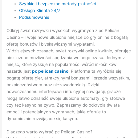
Szybkie i bezpieczne metody płatności
Obsługa Klienta 24/7
Podsumowanie
Odkryj świat rozrywki i wysokich wygranych z pc Pelican
Casino – Twoje nowe ulubione miejsce do gry online z bogatą
ofertą bonusów i błyskawicznymi wypłatami.
W dzisiejszych czasach, świat rozrywki online kwitnie, oferując
niezliczone możliwości spędzania wolnego czasu. Jednym z
miejsc, które zyskuje na popularności wśród miłośników
hazardu jest
pc pelican casino
. Platforma ta wyróżnia się
bogatą ofertą gier, atrakcyjnymi bonusami i przede wszystkim,
bezpieczeństwem oraz niezawodnością. Dzięki
nowoczesnemu interfejsowi i intuicyjnej nawigacji, gracze
mogą łatwo odnaleźć swoje ulubione automaty, gry stołowe
czy też kasyno na żywo. Zapraszamy do odkrycia świata
emocji i potencjalnych wygranych, jakie oferuje to
dynamicznie rozwijające się kasyno.
Dlaczego warto wybrać pc Pelican Casino?