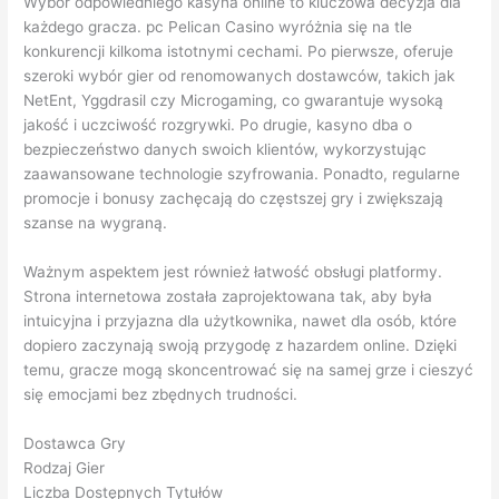
Wybór odpowiedniego kasyna online to kluczowa decyzja dla
każdego gracza. pc Pelican Casino wyróżnia się na tle
konkurencji kilkoma istotnymi cechami. Po pierwsze, oferuje
szeroki wybór gier od renomowanych dostawców, takich jak
NetEnt, Yggdrasil czy Microgaming, co gwarantuje wysoką
jakość i uczciwość rozgrywki. Po drugie, kasyno dba o
bezpieczeństwo danych swoich klientów, wykorzystując
zaawansowane technologie szyfrowania. Ponadto, regularne
promocje i bonusy zachęcają do częstszej gry i zwiększają
szanse na wygraną.
Ważnym aspektem jest również łatwość obsługi platformy.
Strona internetowa została zaprojektowana tak, aby była
intuicyjna i przyjazna dla użytkownika, nawet dla osób, które
dopiero zaczynają swoją przygodę z hazardem online. Dzięki
temu, gracze mogą skoncentrować się na samej grze i cieszyć
się emocjami bez zbędnych trudności.
Dostawca Gry
Rodzaj Gier
Liczba Dostępnych Tytułów