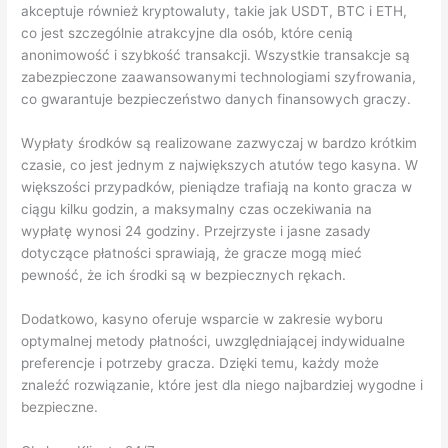
akceptuje również kryptowaluty, takie jak USDT, BTC i ETH,
co jest szczególnie atrakcyjne dla osób, które cenią
anonimowość i szybkość transakcji. Wszystkie transakcje są
zabezpieczone zaawansowanymi technologiami szyfrowania,
co gwarantuje bezpieczeństwo danych finansowych graczy.
Wypłaty środków są realizowane zazwyczaj w bardzo krótkim
czasie, co jest jednym z największych atutów tego kasyna. W
większości przypadków, pieniądze trafiają na konto gracza w
ciągu kilku godzin, a maksymalny czas oczekiwania na
wypłatę wynosi 24 godziny. Przejrzyste i jasne zasady
dotyczące płatności sprawiają, że gracze mogą mieć
pewność, że ich środki są w bezpiecznych rękach.
Dodatkowo, kasyno oferuje wsparcie w zakresie wyboru
optymalnej metody płatności, uwzględniającej indywidualne
preferencje i potrzeby gracza. Dzięki temu, każdy może
znaleźć rozwiązanie, które jest dla niego najbardziej wygodne i
bezpieczne.