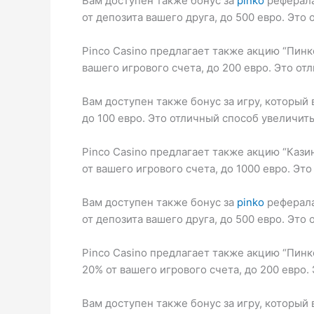
Вам доступен также бонус за
pinko
реферала,
от депозита вашего друга, до 500 евро. Это
Pinco Casino предлагает также акцию “Пинко
вашего игрового счета, до 200 евро. Это от
Вам доступен также бонус за игру, который 
до 100 евро. Это отличный способ увеличить
Pinco Casino предлагает также акцию “Казин
от вашего игрового счета, до 1000 евро. Эт
Вам доступен также бонус за
pinko
реферала,
от депозита вашего друга, до 500 евро. Это
Pinco Casino предлагает также акцию “Пинко
20% от вашего игрового счета, до 200 евро.
Вам доступен также бонус за игру, который 