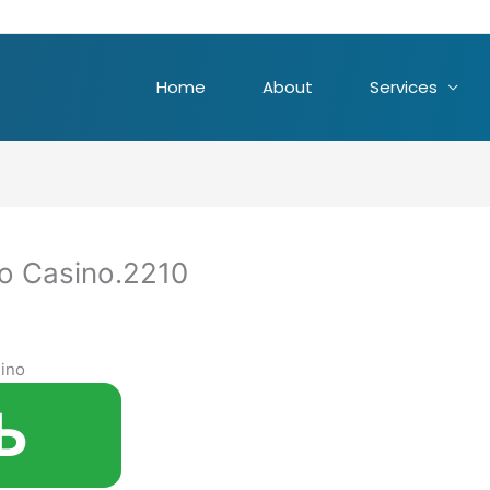
Home
About
Services
o Casino.2210
ino
Ь