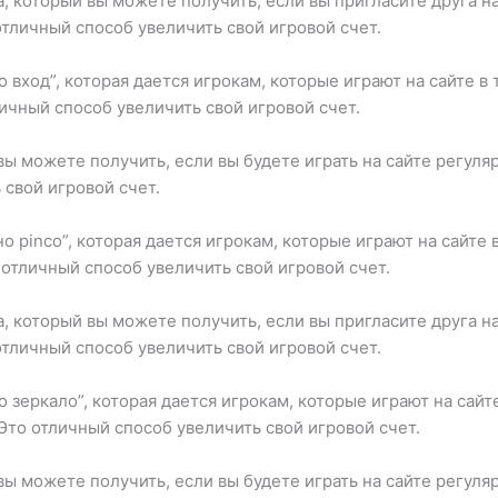
 который вы можете получить, если вы пригласите друга на 
 отличный способ увеличить свой игровой счет.
 вход”, которая дается игрокам, которые играют на сайте в
личный способ увеличить свой игровой счет.
вы можете получить, если вы будете играть на сайте регуляр
 свой игровой счет.
о pinco”, которая дается игрокам, которые играют на сайте
о отличный способ увеличить свой игровой счет.
 который вы можете получить, если вы пригласите друга на 
 отличный способ увеличить свой игровой счет.
 зеркало”, которая дается игрокам, которые играют на сайт
 Это отличный способ увеличить свой игровой счет.
вы можете получить, если вы будете играть на сайте регуляр