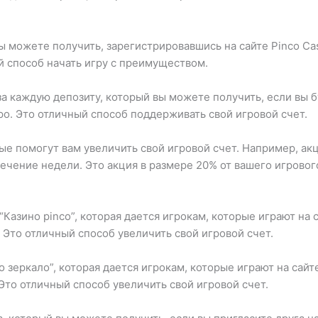
ы можете получить, зарегистрировавшись на сайте Pinco Cas
ый способ начать игру с преимуществом.
за каждую депозиту, который вы можете получить, если вы б
ро. Это отличный способ поддерживать свой игровой счет.
ые помогут вам увеличить свой игровой счет. Например, акци
течение недели. Это акция в размере 20% от вашего игровог
“Казино pinco”, которая дается игрокам, которые играют на 
. Это отличный способ увеличить свой игровой счет.
 зеркало”, которая дается игрокам, которые играют на сайт
 Это отличный способ увеличить свой игровой счет.