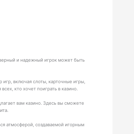
оверный и надежный игрок может быть
 игр, включая слоты, карточные игры,
всех, кто хочет поиграть в казино.
лагает вам казино. Здесь вы сможете
ита.
ться атмосферой, создаваемой игорным