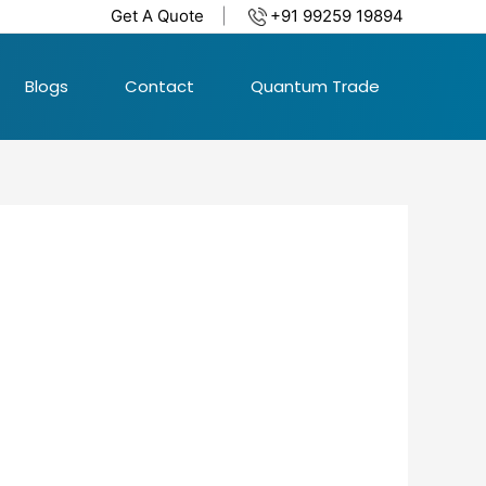
Get A Quote
|
+
91
99259 19894
Blogs
Contact
Quantum Trade