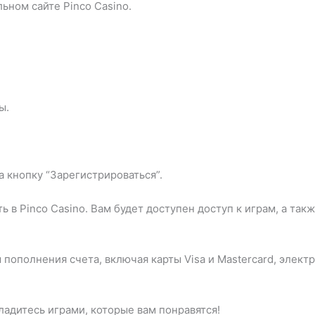
льном сайте Pinco Casino.
ы.
а кнопку “Зарегистрироваться”.
 в Pinco Casino. Вам будет доступен доступ к играм, а так
 пополнения счета, включая карты Visa и Mastercard, элект
сладитесь играми, которые вам понравятся!