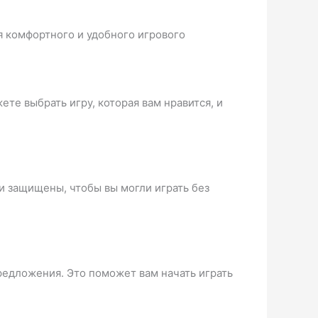
ля комфортного и удобного игрового
ете выбрать игру, которая вам нравится, и
и защищены, чтобы вы могли играть без
редложения. Это поможет вам начать играть