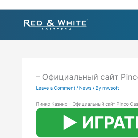
Skip
to
content
– Официальный сайт Pinc
Leave a Comment
/
News
/ By
rnwsoft
Пинко Казино – Официальный сайт Pinco Cas
▶️ ИГРАТ