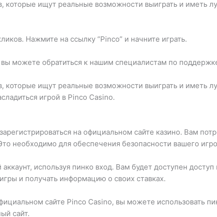
ов, которые ищут реальные возможности выиграть и иметь л
кликов. Нажмите на ссылку “Pinco” и начните играть.
, вы можете обратиться к нашим специалистам по поддержке
ов, которые ищут реальные возможности выиграть и иметь л
сладиться игрой в Pinco Casino.
 зарегистрироваться на официальном сайте казино. Вам потр
Это необходимо для обеспечения безопасности вашего игро
 аккаунт, используя пинко вход. Вам будет доступен доступ
игры и получать информацию о своих ставках.
фициальном сайте Pinco Casino, вы можете использовать пин
ый сайт.