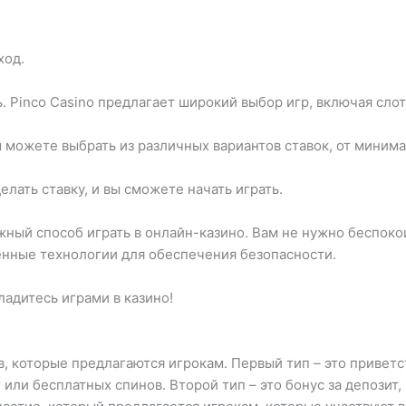
ход.
ть. Pinco Casino предлагает широкий выбор игр, включая сло
Вы можете выбрать из различных вариантов ставок, от мини
елать ставку, и вы сможете начать играть.
жный способ играть в онлайн-казино. Вам не нужно беспоко
менные технологии для обеспечения безопасности.
ладитесь играми в казино!
ов, которые предлагаются игрокам. Первый тип – это привет
 или бесплатных спинов. Второй тип – это бонус за депозит