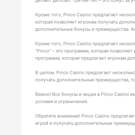
делают депозит. Третий тип – это бонус за 
Кроме того, Pinco Casino предлагает нескол
которая позволяет игрокам получать дополн
дополнительные бонусы и преимущества. Ак
Кроме того, Pinco Casino предлагает неск
“Pinco” – это программа, которая позволяе
программа, которая предлагает игрокам до
В целом, Pinco Casino предлагает несколько
получать дополнительные преимущества, то 
Важно! Все бонусы и акции в Pinco Casino 
условия и ограничения.
Обратите внимание! Pinco Casino предлагае
игрой и получать дополнительные преимущест