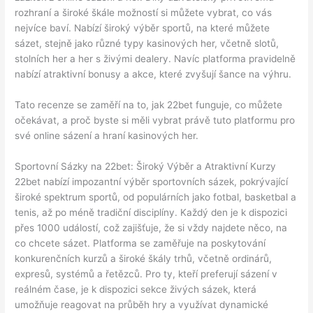
rozhraní a široké škále možností si můžete vybrat, co vás
nejvíce baví. Nabízí široký výběr sportů, na které můžete
sázet, stejně jako různé typy kasinových her, včetně slotů,
stolních her a her s živými dealery. Navíc platforma pravidelně
nabízí atraktivní bonusy a akce, které zvyšují šance na výhru.
Tato recenze se zaměří na to, jak 22bet funguje, co můžete
očekávat, a proč byste si měli vybrat právě tuto platformu pro
své online sázení a hraní kasinových her.
Sportovní Sázky na 22bet: Široký Výběr a Atraktivní Kurzy
22bet nabízí impozantní výběr sportovních sázek, pokrývající
široké spektrum sportů, od populárních jako fotbal, basketbal a
tenis, až po méně tradiční disciplíny. Každý den je k dispozici
přes 1000 událostí, což zajišťuje, že si vždy najdete něco, na
co chcete sázet. Platforma se zaměřuje na poskytování
konkurenčních kurzů a široké škály trhů, včetně ordinárů,
expresů, systémů a řetězců. Pro ty, kteří preferují sázení v
reálném čase, je k dispozici sekce živých sázek, která
umožňuje reagovat na průběh hry a využívat dynamické