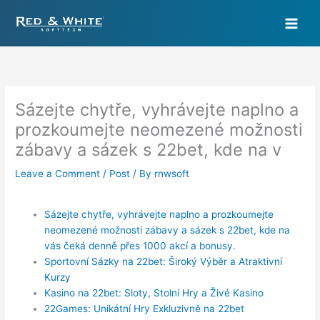
Skip
to
content
Sázejte chytře, vyhrávejte naplno a
prozkoumejte neomezené možnosti
zábavy a sázek s 22bet, kde na v
Leave a Comment
/
Post
/ By
rnwsoft
Sázejte chytře, vyhrávejte naplno a prozkoumejte
neomezené možnosti zábavy a sázek s 22bet, kde na
vás čeká denně přes 1000 akcí a bonusy.
Sportovní Sázky na 22bet: Široký Výběr a Atraktivní
Kurzy
Kasino na 22bet: Sloty, Stolní Hry a Živé Kasino
22Games: Unikátní Hry Exkluzivně na 22bet