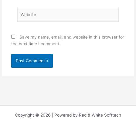
Website
Save my name, email, and website in this browser for
the next time I comment.
Copyright © 2026 | Powered by Red & White Softtech