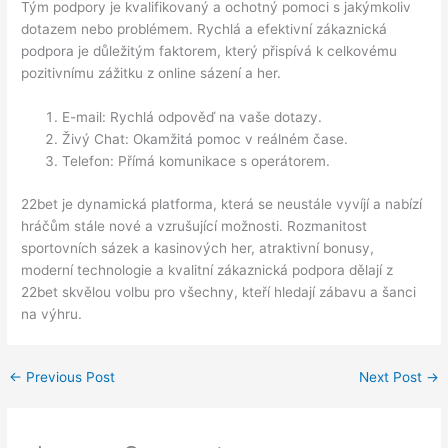
Tým podpory je kvalifikovaný a ochotný pomoci s jakýmkoliv
dotazem nebo problémem. Rychlá a efektivní zákaznická
podpora je důležitým faktorem, který přispívá k celkovému
pozitivnímu zážitku z online sázení a her.
E-mail: Rychlá odpověď na vaše dotazy.
Živý Chat: Okamžitá pomoc v reálném čase.
Telefon: Přímá komunikace s operátorem.
22bet je dynamická platforma, která se neustále vyvíjí a nabízí
hráčům stále nové a vzrušující možnosti. Rozmanitost
sportovních sázek a kasinových her, atraktivní bonusy,
moderní technologie a kvalitní zákaznická podpora dělají z
22bet skvělou volbu pro všechny, kteří hledají zábavu a šanci
na výhru.
←
Previous Post
Next Post
→