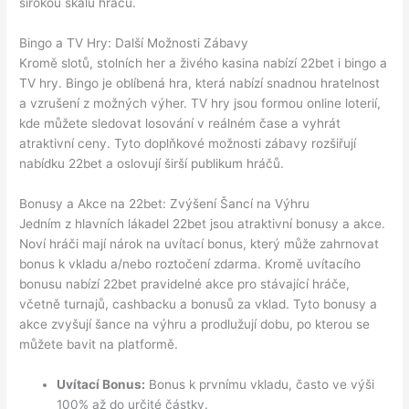
širokou škálu hráčů.
Bingo a TV Hry: Další Možnosti Zábavy
Kromě slotů, stolních her a živého kasina nabízí 22bet i bingo a
TV hry. Bingo je oblíbená hra, která nabízí snadnou hratelnost
a vzrušení z možných výher. TV hry jsou formou online loterií,
kde můžete sledovat losování v reálném čase a vyhrát
atraktivní ceny. Tyto doplňkové možnosti zábavy rozšiřují
nabídku 22bet a oslovují širší publikum hráčů.
Bonusy a Akce na 22bet: Zvýšení Šancí na Výhru
Jedním z hlavních lákadel 22bet jsou atraktivní bonusy a akce.
Noví hráči mají nárok na uvítací bonus, který může zahrnovat
bonus k vkladu a/nebo roztočení zdarma. Kromě uvítacího
bonusu nabízí 22bet pravidelné akce pro stávající hráče,
včetně turnajů, cashbacku a bonusů za vklad. Tyto bonusy a
akce zvyšují šance na výhru a prodlužují dobu, po kterou se
můžete bavit na platformě.
Uvítací Bonus:
Bonus k prvnímu vkladu, často ve výši
100% až do určité částky.