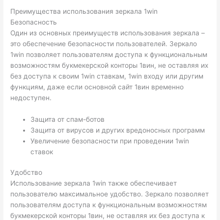
Преимущества использования зеркала 1win
Безопасность
Один из основных преимуществ использования зеркала –
это обеспечение безопасности пользователей. Зеркало
1win позволяет пользователям доступа к функциональным
возможностям букмекерской конторы 1вин, не оставляя их
без доступа к своим 1win ставкам, 1win входу или другим
функциям, даже если основной сайт 1вин временно
недоступен.
Защита от спам-ботов
Защита от вирусов и других вредоносных программ
Увеличение безопасности при проведении 1win
ставок
Удобство
Использование зеркала 1win также обеспечивает
пользователю максимальное удобство. Зеркало позволяет
пользователям доступа к функциональным возможностям
букмекерской конторы 1вин, не оставляя их без доступа к