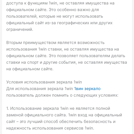
доступа к функциям 1win, не оставляя имущества на
официальном сайте. Это особенно важно для
пользователей, которые не могут использовать
официальный сайт из-за географических или других
ограничений.
Вторым преимуществом является возможность
использования 1win ставки, не оставляя имущества на
официальном сайте. Это позволяет пользователям делать
ставки на спорт и другие события, не оставляя имущества
на официальном сайте.
Условия использования зеркала 1win
Для использования зеркала 1win
1вин зеркало
пользователь должен помнить о следующих условиях:
1. Использование зеркала 1win не является полной
заменой официального сайта. 1win вход на официальный
сайт – это лучший способ обеспечить безопасность и
надежность использования сервисов 1win.