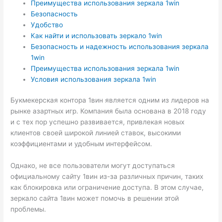
Преимущества использования зеркала 1win
Безопасность
Удобство
Как найти и использовать зеркало 1win
Безопасность и надежность использования зеркала
1win
Преимущества использования зеркала 1win
Условия использования зеркала 1win
Букмекерская контора 1вин является одним из лидеров на
рынке азартных игр. Компания была основана в 2018 году
и с тех пор успешно развивается, привлекая новых
клиентов своей широкой линией ставок, высокими
коэффициентами и удобным интерфейсом.
Однако, не все пользователи могут доступаться
официальному сайту 1вин из-за различных причин, таких
как блокировка или ограничение доступа. В этом случае,
зеркало сайта 1вин может помочь в решении этой
проблемы.