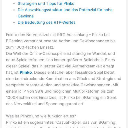
Strategien und Tipps für Plinko
Die Auszahlungsstruktur und das Potenzial für hohe
Gewinne
Die Bedeutung des RTP-Wertes
Feiere den Nervenkitzel mit 99% Auszahlung – Plinko bei
BGaming verspricht rasante Action und Gewinnchancen bis
zum 1000-fachen Einsatz.
Die Welt der Online-Casinospiele ist ständig im Wandel, und
neue Spiele erfreuen sich immer größerer Beliebtheit. Eines
dieser Spiele, das in letzter Zeit viel Aufmerksamkeit erregt
hat, ist
Plinko
. Dieses einfache, aber fesselnde Spiel bietet
eine beeindruckende Kombination aus Glück und Strategie und
verspricht rasante Action und attraktive Gewinnchancen. Mit
einem RTP von 99% und möglichen Multiplikatoren bis zum
1000-fachen des Einsatzes, ist Plinko bei BGaming ein Spiel,
das Nervenkitzel und Spannung garantiert.
Was ist Plinko und wie funktioniert es?
Plinko ist ein sogenanntes “Casual”-Spiel, das von BGaming