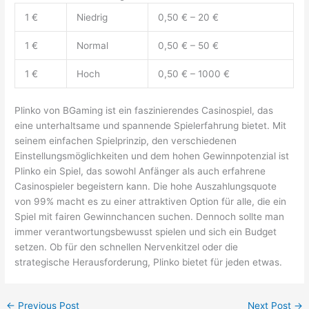
1 €
Niedrig
0,50 € – 20 €
1 €
Normal
0,50 € – 50 €
1 €
Hoch
0,50 € – 1000 €
Plinko von BGaming ist ein faszinierendes Casinospiel, das
eine unterhaltsame und spannende Spielerfahrung bietet. Mit
seinem einfachen Spielprinzip, den verschiedenen
Einstellungsmöglichkeiten und dem hohen Gewinnpotenzial ist
Plinko ein Spiel, das sowohl Anfänger als auch erfahrene
Casinospieler begeistern kann. Die hohe Auszahlungsquote
von 99% macht es zu einer attraktiven Option für alle, die ein
Spiel mit fairen Gewinnchancen suchen. Dennoch sollte man
immer verantwortungsbewusst spielen und sich ein Budget
setzen. Ob für den schnellen Nervenkitzel oder die
strategische Herausforderung, Plinko bietet für jeden etwas.
←
Previous Post
Next Post
→