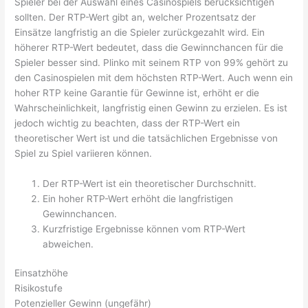
Spieler bei der Auswahl eines Casinospiels berücksichtigen
sollten. Der RTP-Wert gibt an, welcher Prozentsatz der
Einsätze langfristig an die Spieler zurückgezahlt wird. Ein
höherer RTP-Wert bedeutet, dass die Gewinnchancen für die
Spieler besser sind. Plinko mit seinem RTP von 99% gehört zu
den Casinospielen mit dem höchsten RTP-Wert. Auch wenn ein
hoher RTP keine Garantie für Gewinne ist, erhöht er die
Wahrscheinlichkeit, langfristig einen Gewinn zu erzielen. Es ist
jedoch wichtig zu beachten, dass der RTP-Wert ein
theoretischer Wert ist und die tatsächlichen Ergebnisse von
Spiel zu Spiel variieren können.
Der RTP-Wert ist ein theoretischer Durchschnitt.
Ein hoher RTP-Wert erhöht die langfristigen
Gewinnchancen.
Kurzfristige Ergebnisse können vom RTP-Wert
abweichen.
Einsatzhöhe
Risikostufe
Potenzieller Gewinn (ungefähr)