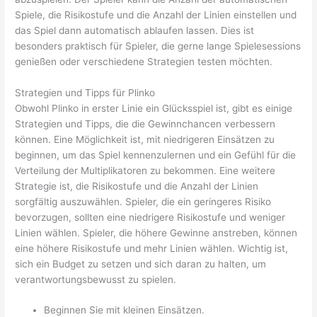
Spiele, die Risikostufe und die Anzahl der Linien einstellen und
das Spiel dann automatisch ablaufen lassen. Dies ist
besonders praktisch für Spieler, die gerne lange Spielesessions
genießen oder verschiedene Strategien testen möchten.
Strategien und Tipps für Plinko
Obwohl Plinko in erster Linie ein Glücksspiel ist, gibt es einige
Strategien und Tipps, die die Gewinnchancen verbessern
können. Eine Möglichkeit ist, mit niedrigeren Einsätzen zu
beginnen, um das Spiel kennenzulernen und ein Gefühl für die
Verteilung der Multiplikatoren zu bekommen. Eine weitere
Strategie ist, die Risikostufe und die Anzahl der Linien
sorgfältig auszuwählen. Spieler, die ein geringeres Risiko
bevorzugen, sollten eine niedrigere Risikostufe und weniger
Linien wählen. Spieler, die höhere Gewinne anstreben, können
eine höhere Risikostufe und mehr Linien wählen. Wichtig ist,
sich ein Budget zu setzen und sich daran zu halten, um
verantwortungsbewusst zu spielen.
Beginnen Sie mit kleinen Einsätzen.